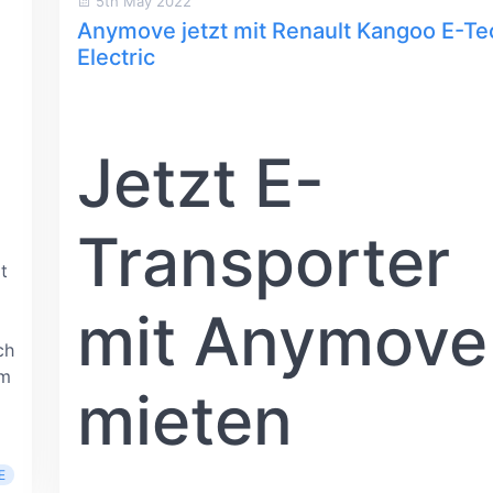
5th May 2022
Anymove jetzt mit Renault Kangoo E-Te
Electric
Jetzt E-
Transporter
t
mit Anymove
ch
im
mieten
E