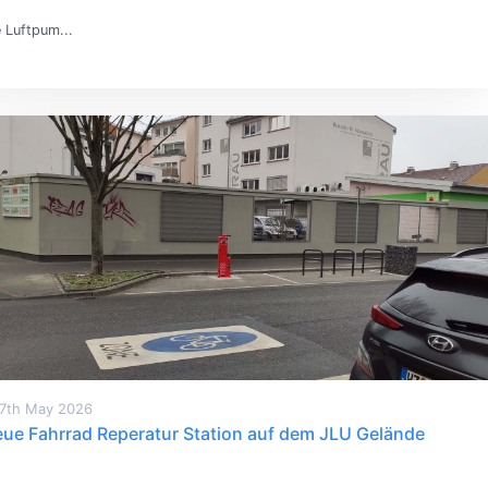
e Luftpum...
7th May 2026
ue Fahrrad Reperatur Station auf dem JLU Gelände