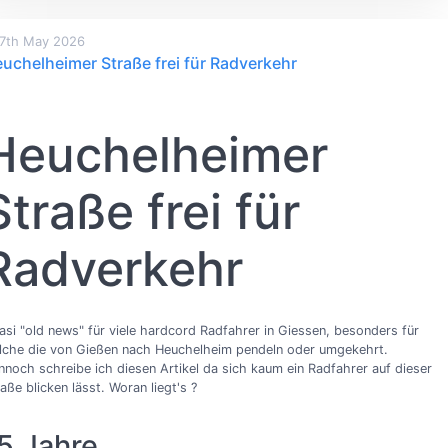
7th May 2026
uchelheimer Straße frei für Radverkehr
Heuchelheimer
Straße frei für
Radverkehr
asi "old news" für viele hardcord Radfahrer in Giessen, besonders für
lche die von Gießen nach Heuchelheim pendeln oder umgekehrt.
nnoch schreibe ich diesen Artikel da sich kaum ein Radfahrer auf dieser
aße blicken lässt. Woran liegt's ?
5 Jahre